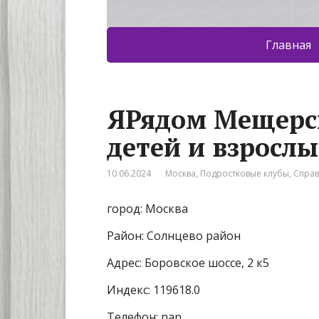
Главная
ЯРядом Мещерск
детей и взросл
10.06.2024
Москва
,
Подростковые клубы
,
Спра
город: Москва
Район: Солнцево район
Адрес: Боровское шоссе, 2 к5
Индекс: 119618.0
Телефон: nan