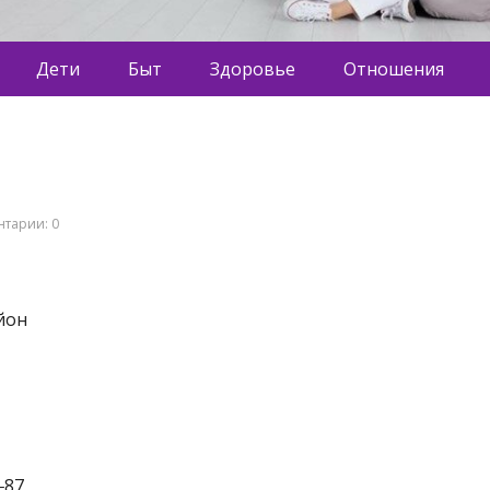
Дети
Быт
Здоровье
Отношения
тарии: 0
йон
‒87