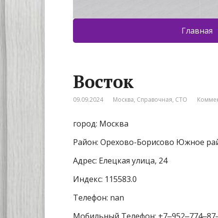
Главная
Восток
09.09.2024
Москва
,
Справочная
,
СТО
Коммен
город: Москва
Район: Орехово-Борисово Южное ра
Адрес: Елецкая улица, 24
Индекс: 115583.0
Телефон: nan
Мобильный Телефон: +7‒952‒774‒87