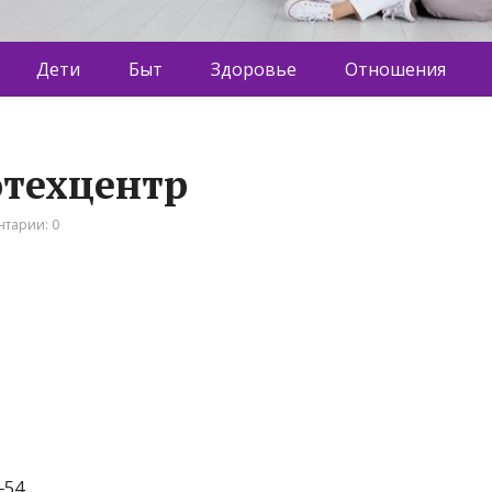
Дети
Быт
Здоровье
Отношения
отехцентр
тарии: 0
1
‒54