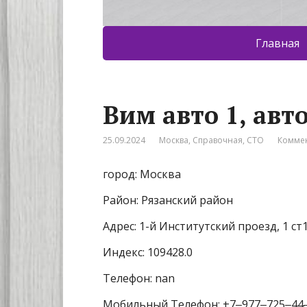
Главная
Вим авто 1, авт
25.09.2024
Москва
,
Справочная
,
СТО
Коммен
город: Москва
Район: Рязанский район
Адрес: 1-й Институтский проезд, 1 ст
Индекс: 109428.0
Телефон: nan
Мобильный Телефон: +7‒977‒725‒44