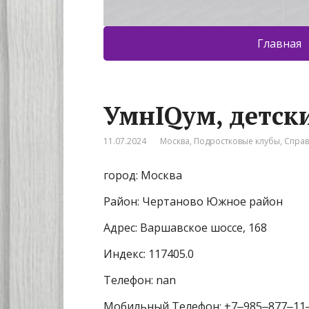
Главная
УмнIQум, детск
11.07.2024
Москва
,
Подростковые клубы
,
Спра
город: Москва
Район: Чертаново Южное район
Адрес: Варшавское шоссе, 168
Индекс: 117405.0
Телефон: nan
Мобильный Телефон: +7‒985‒877‒11