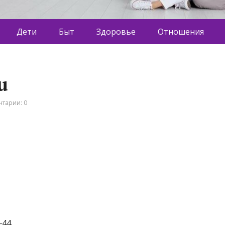
Дети
Быт
Здоровье
Отношения
u
тарии: 0
‒44