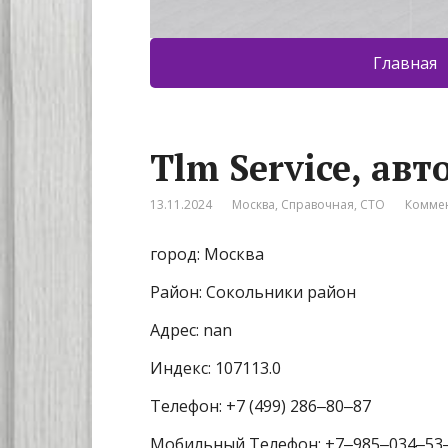
Главная
Tlm Service, авт
13.11.2024
Москва
,
Справочная
,
СТО
Коммен
город: Москва
Район: Сокольники район
Адрес: nan
Индекс: 107113.0
Телефон: +7 (499) 286‒80‒87
Мобильный Телефон: +7‒985‒034‒53