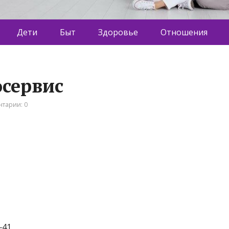
Дети
Быт
Здоровье
Отношения
осервис
тарии: 0
‒41