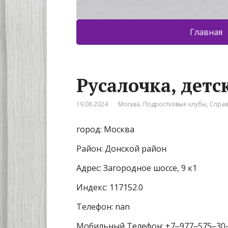
Главная
Русалочка, детс
19.08.2024
Москва
,
Подростковые клубы
,
Спра
город: Москва
Район: Донской район
Адрес: Загородное шоссе, 9 к1
Индекс: 117152.0
Телефон: nan
Мобильный Телефон: +7‒977‒575‒30