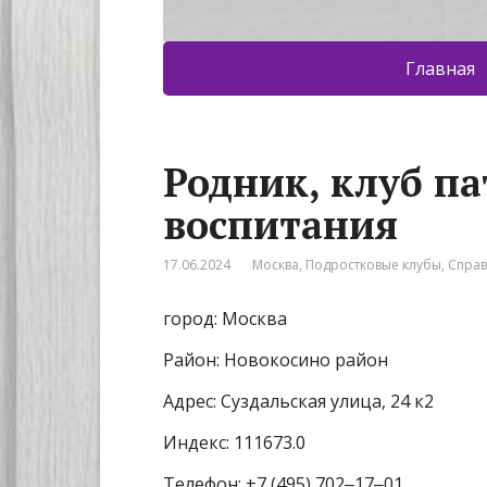
Главная
Родник, клуб п
воспитания
17.06.2024
Москва
,
Подростковые клубы
,
Спра
город: Москва
Район: Новокосино район
Адрес: Суздальская улица, 24 к2
Индекс: 111673.0
Телефон: +7 (495) 702‒17‒01