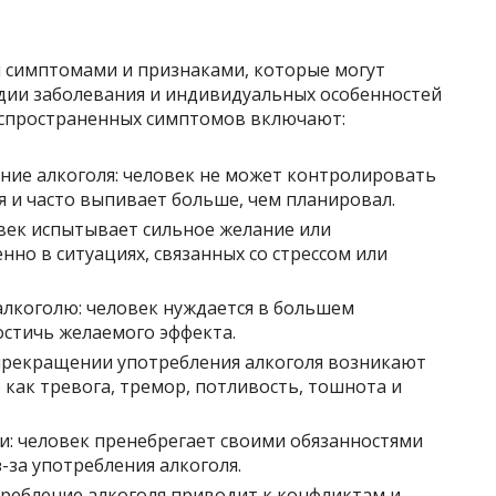
 симптомами и признаками, которые могут
адии заболевания и индивидуальных особенностей
аспространенных симптомов включают:
ие алкоголя: человек не может контролировать
я и часто выпивает больше, чем планировал.
овек испытывает сильное желание или
нно в ситуациях, связанных со стрессом или
алкоголю: человек нуждается в большем
остичь желаемого эффекта.
прекращении употребления алкоголя возникают
как тревога, тремор, потливость, тошнота и
: человек пренебрегает своими обязанностями
з-за употребления алкоголя.
ребление алкоголя приводит к конфликтам и