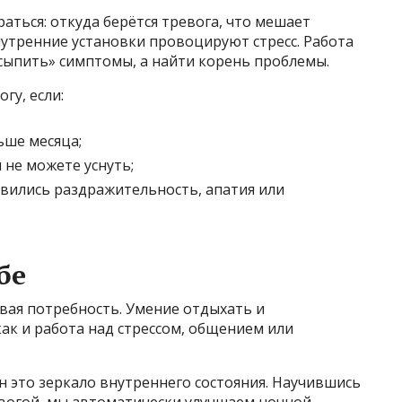
ться: откуда берётся тревога, что мешает
нутренние установки провоцируют стресс. Работа
усыпить» симптомы, а найти корень проблемы.
гу, если:
ьше месяца;
 не можете уснуть;
явились раздражительность, апатия или
бе
овая потребность. Умение отдыхать и
как и работа над стрессом, общением или
н это зеркало внутреннего состояния. Научившись
евогой, мы автоматически улучшаем ночной