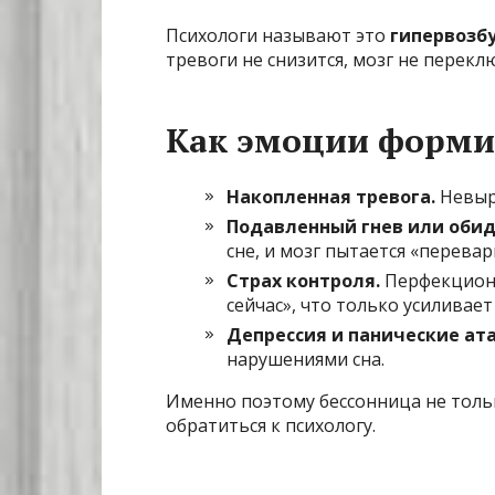
Психологи называют это
гипервозб
тревоги не снизится, мозг не перекл
Как эмоции форми
Накопленная тревога.
Невыр
Подавленный гнев или обид
сне, и мозг пытается «перева
Страх контроля.
Перфекциони
сейчас», что только усиливае
Депрессия и панические ата
нарушениями сна.
Именно поэтому бессонница не тольк
обратиться к психологу.