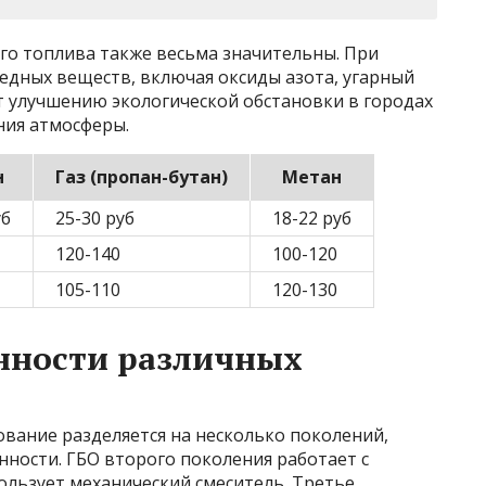
го топлива также весьма значительны. При
едных веществ, включая оксиды азота, угарный
ет улучшению экологической обстановки в городах
ния атмосферы.
н
Газ (пропан-бутан)
Метан
уб
25-30 руб
18-22 руб
120-140
100-120
105-110
120-130
нности различных
вание разделяется на несколько поколений,
нности. ГБО второго поколения работает с
льзует механический смеситель. Третье