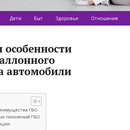
Дети
Быт
Здоровье
Отношения
 особенности
баллонного
а автомобили
реимущества ГБО
ых поколений ГБО
тации