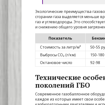
Экологические преимущества газово
сгорании газа выделяется меньше вр
газ и углеводороды. Это способству
и снижению общего уровня загрязне
Показатель
Бензи
Стоимость за литр/м³
50-55 р
Выбросы CO₂ (г/км)
150-180
Октановое число
92-98
Технические особе
поколений ГБО
Современное газобаллонное оборудо
каждое из которых имеет свои особе
карбюраторными двигателями и испо