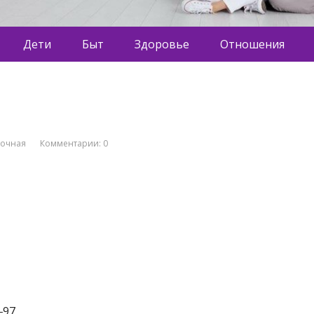
Дети
Быт
Здоровье
Отношения
вочная
Комментарии: 0
‒97