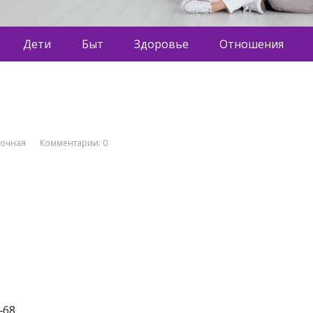
Дети
Быт
Здоровье
Отношения
вочная
Комментарии: 0
‒68