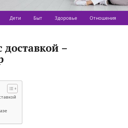
Дети
Быт
Здоровье
Отношения
 доставкой –
р
ставкой
азе