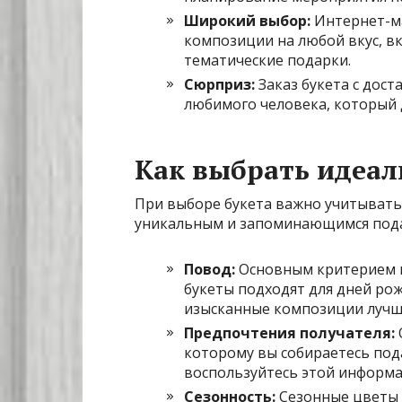
Широкий выбор:
Интернет-ма
композиции на любой вкус, вк
тематические подарки.
Сюрприз:
Заказ букета с дос
любимого человека, который 
Как выбрать идеал
При выборе букета важно учитывать 
уникальным и запоминающимся под
Повод:
Основным критерием вы
букеты подходят для дней рож
изысканные композиции лучше
Предпочтения получателя:
которому вы собираетесь пода
воспользуйтесь этой информа
Сезонность:
Сезонные цветы о