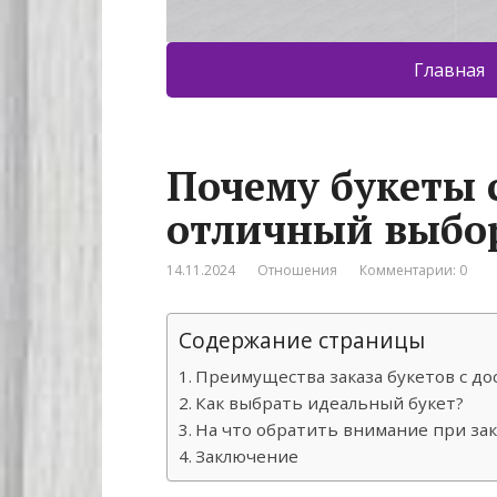
Главная
Почему букеты с
отличный выбо
14.11.2024
Отношения
Комментарии: 0
Содержание страницы
Преимущества заказа букетов с до
Как выбрать идеальный букет?
На что обратить внимание при зак
Заключение