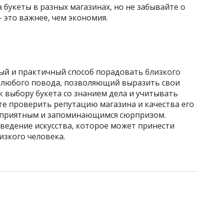
 букеты в разных магазинах, но не забывайте о
– это важнее, чем экономия.
бный и практичный способ порадовать близкого
я любого повода, позволяющий выразить свои
к выбору букета со знанием дела и учитывать
те проверить репутацию магазина и качества его
л приятным и запоминающимся сюрпризом.
ведение искусства, которое может принести
изкого человека.