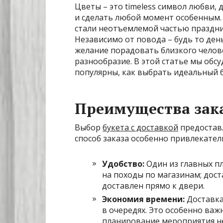
Цветы – это timeless символ любви,
и сделать любой момент особенным. 
стали неотъемлемой частью праздн
Независимо от повода – будь то ден
желание порадовать близкого челове
разнообразие. В этой статье мы обсу
популярны, как выбрать идеальный б
Преимущества зака
Выбор
букета с доставкой
предостав
способ заказа особенно привлекате
Удобство:
Один из главных пл
на походы по магазинам; дост
доставлен прямо к двери.
Экономия времени:
Доставка
в очередях. Это особенно важ
планирование мероприятия н