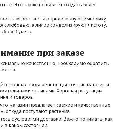
тных. Это также позволяет создать более
веток может нести определенную символику.
я с любовью, а лилии символизируют чистоту.
сборе букета.
нимание при заказе
максимально качественно, необходимо обратить
пектов:
йте только проверенные цветочные магазины
ложительными отзывами. Хорошая репутация
ния и товаров.
 что магазин предлагает свежие и качественные
ть, откуда поступают растения.
есь с условиями доставки. Важно понимать, как
и в каком состоянии.