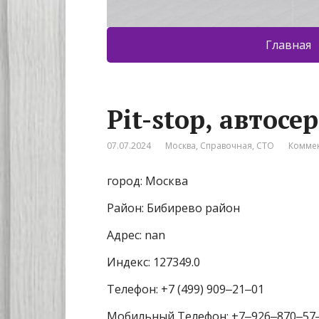
Главная
Pit-stop, автосе
07.07.2024
Москва
,
Справочная
,
СТО
Коммен
город: Москва
Район: Бибирево район
Адрес: nan
Индекс: 127349.0
Телефон: +7 (499) 909‒21‒01
Мобильный Телефон: +7‒926‒870‒57