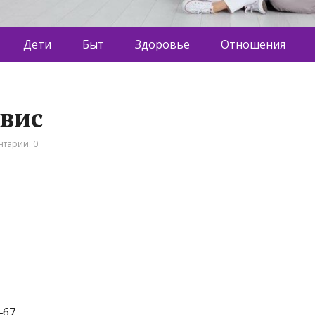
Дети
Быт
Здоровье
Отношения
рвис
тарии: 0
‒67