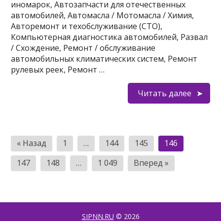
иномарок, Автозапчасти для отечественных
автомобилей, Автомасла / Мотомасла / Химия,
Авторемонт и техобслуживание (СТО),
Компьютерная диагностика автомобилей, Развал
/ Схождение, Ремонт / обслуживание
автомобильных климатических систем, Ремонт
рулевых реек, Ремонт …
Читать далее
Пагинация
« Назад
1
…
144
145
146
записей
147
148
…
1 049
Вперед »
SIPNN.RU
© 2026