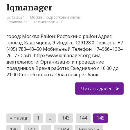
Iqmanager
03.12.2024
Москва
,
Подростковые клубы
,
Справочная
Комментарии: 0
город: Москва Район: Ростокино район Адрес:
проезд Кадомцева, 9 Индекс: 129128.0 Телефон: +7
(495) 783‒48‒50 Мобильный Телефон: +7‒966‒132‒
26‒77 Сайт: http://www.iqmanager.org вид
деятельности: Организация и проведение
праздников Время работы: Ежедневно с 10:00 до
21:00 Способ оплаты: Оплата через банк
Читать далее
Пагинация
« Назад
1
…
143
144
145
записей
146
147
…
1 049
Вперед »