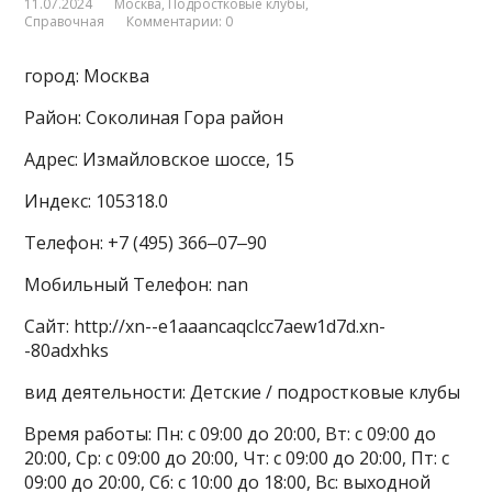
11.07.2024
Москва
,
Подростковые клубы
,
Справочная
Комментарии: 0
город: Москва
Район: Соколиная Гора район
Адрес: Измайловское шоссе, 15
Индекс: 105318.0
Телефон: +7 (495) 366‒07‒90
Мобильный Телефон: nan
Сайт: http://xn--e1aaancaqclcc7aew1d7d.xn-
-80adxhks
вид деятельности: Детские / подростковые клубы
Время работы: Пн: с 09:00 до 20:00, Вт: с 09:00 до
20:00, Ср: с 09:00 до 20:00, Чт: с 09:00 до 20:00, Пт: с
09:00 до 20:00, Сб: с 10:00 до 18:00, Вс: выходной