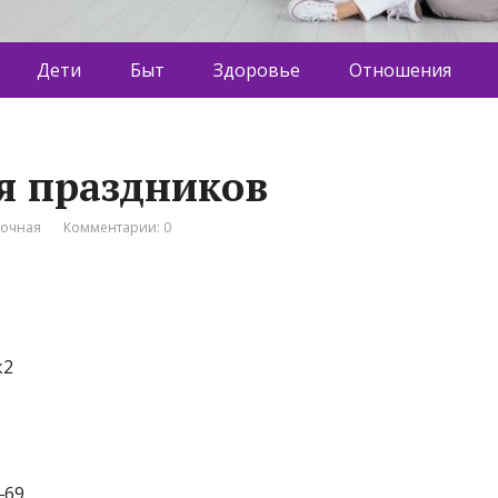
Дети
Быт
Здоровье
Отношения
ия праздников
вочная
Комментарии: 0
к2
‒69