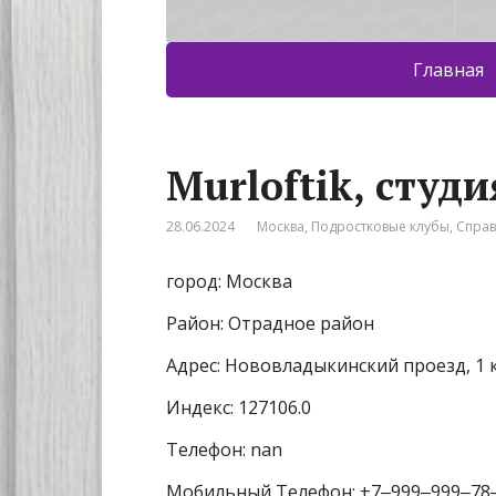
Главная
Murloftik, студ
28.06.2024
Москва
,
Подростковые клубы
,
Спра
город: Москва
Район: Отрадное район
Адрес: Нововладыкинский проезд, 1 
Индекс: 127106.0
Телефон: nan
Мобильный Телефон: +7‒999‒999‒78