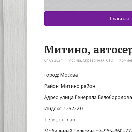
Главная
Митино, автосе
04.09.2024
Москва
,
Справочная
,
СТО
Коммен
город: Москва
Район: Митино район
Адрес: улица Генерала Белобородова
Индекс: 125222.0
Телефон: nan
Мобильный Телефон: +7‒965‒360‒77