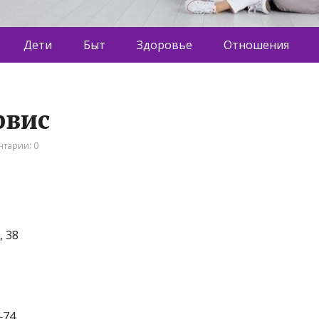
Дети
Быт
Здоровье
Отношения
рвис
тарии: 0
, 38
‒74