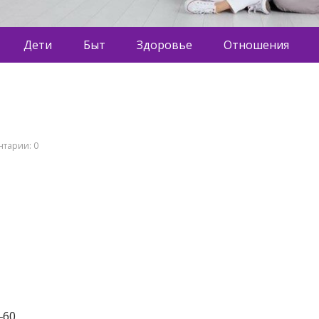
Дети
Быт
Здоровье
Отношения
тарии: 0
‒60