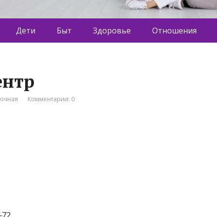
Дети
Быт
Здоровье
Отношения
ентр
вочная
Комментарии: 0
‒72