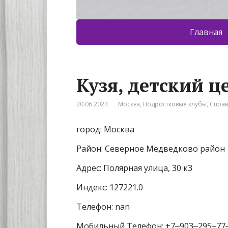
Главная
Кузя, детский ц
20.06.2024
Москва
,
Подростковые клубы
,
Спра
город: Москва
Район: Северное Медведково район
Адрес: Полярная улица, 30 к3
Индекс: 127221.0
Телефон: nan
Мобильный Телефон: +7‒903‒295‒77