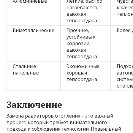
Алюминиевые
Легкие, быстро
Чувст
нагреваются,
к каче
высокая
тепло
теплоотдача
Биметаллические
Прочные,
Более 
устойчивы к
коррозии,
высокая
теплоотдача
Стальные
Экономичные,
Подход
панельные
хорошая
автон
теплоотдача
систем
отопл
Заключение
Замена радиаторов отопления – это важный
процесс, который требует внимательного
подхода и соблюдения технологии. Правильный