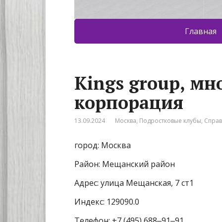
Главная
Kings group, м
корпорация
13.09.2024
Москва
,
Подростковые клубы
,
Спра
город: Москва
Район: Мещанский район
Адрес: улица Мещанская, 7 ст1
Индекс: 129090.0
Телефон: +7 (495) 688‒91‒91