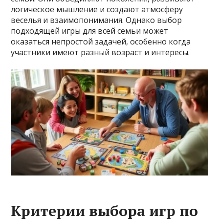
логическое мышление и создают атмосферу
веселья и взаимопонимания. Однако выбор
подходящей игры для всей семьи может
оказаться непростой задачей, особенно когда
участники имеют разный возраст и интересы.
Критерии выбора игр по