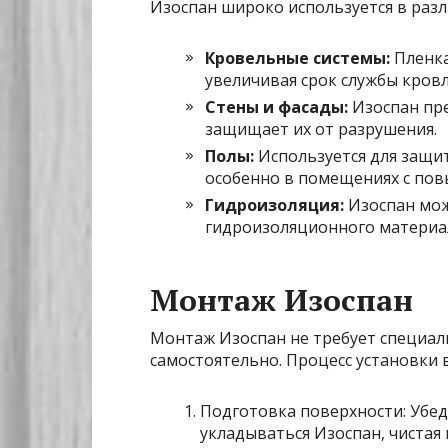
Изоспан широко используется в разл
Кровельные системы:
Пленка
увеличивая срок службы кровл
Стены и фасады:
Изоспан пре
защищает их от разрушения.
Полы:
Используется для защит
особенно в помещениях с по
Гидроизоляция:
Изоспан мож
гидроизоляционного материал
Монтаж Изоспан
Монтаж Изоспан не требует специа
самостоятельно. Процесс установки 
Подготовка поверхности: Убед
укладываться Изоспан, чистая и