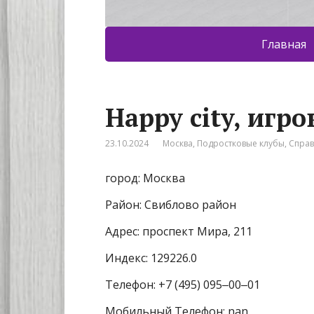
Главная
Happy city, игр
23.10.2024
Москва
,
Подростковые клубы
,
Спра
город: Москва
Район: Свиблово район
Адрес: проспект Мира, 211
Индекс: 129226.0
Телефон: +7 (495) 095‒00‒01
Мобильный Телефон: nan