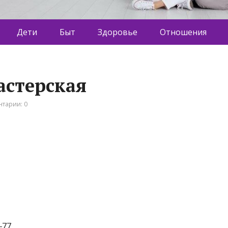
Дети
Быт
Здоровье
Отношения
астерская
тарии: 0
‒77