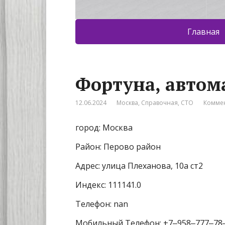
Главная
Фортуна, автом
12.06.2024
Москва
,
Справочная
,
СТО
Коммен
город: Москва
Район: Перово район
Адрес: улица Плеханова, 10а ст2
Индекс: 111141.0
Телефон: nan
Мобильный Телефон: +7‒958‒777‒78