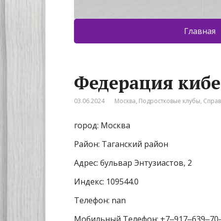
Главная
Федерация кибе
03.06.2024
Москва
,
Подростковые клубы
,
Спра
город: Москва
Район: Таганский район
Адрес: бульвар Энтузиастов, 2
Индекс: 109544.0
Телефон: nan
Мобильный Телефон: +7‒917‒639‒70