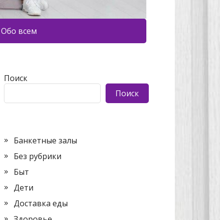
Обо всем
Поиск
Поиск
Банкетные залы
Без рубрики
Быт
Дети
Доставка еды
Здоровье