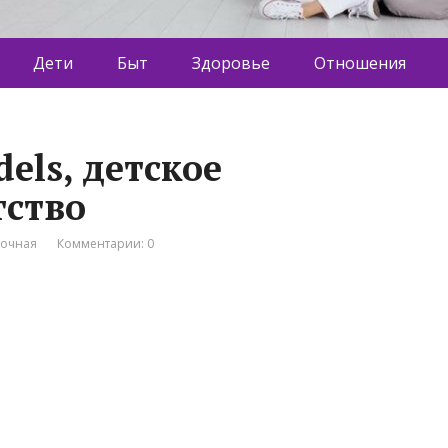
Дети
Быт
Здоровье
Отношения
els, детское
тство
вочная
Комментарии: 0