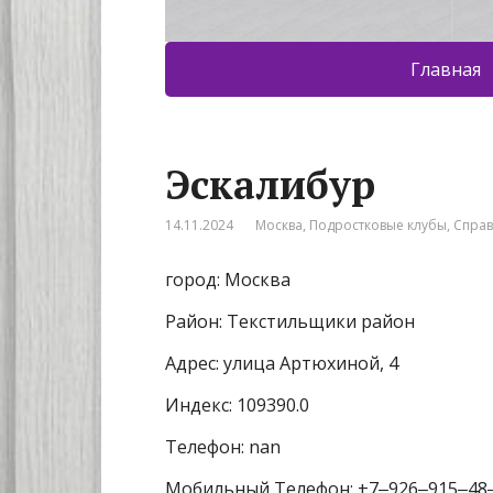
Главная
Эскалибур
14.11.2024
Москва
,
Подростковые клубы
,
Спра
город: Москва
Район: Текстильщики район
Адрес: улица Артюхиной, 4
Индекс: 109390.0
Телефон: nan
Мобильный Телефон: +7‒926‒915‒48