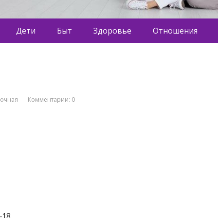
Дети
Быт
Здоровье
Отношения
вочная
Комментарии: 0
‒18