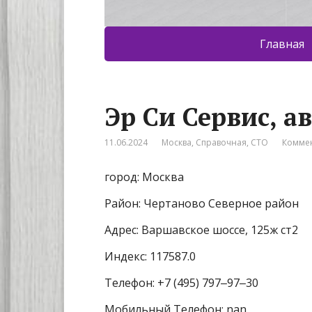
Главная
Эр Си Сервис, а
11.06.2024
Москва
,
Справочная
,
СТО
Коммен
город: Москва
Район: Чертаново Северное район
Адрес: Варшавское шоссе, 125ж ст2
Индекс: 117587.0
Телефон: +7 (495) 797‒97‒30
Мобильный Телефон: nan