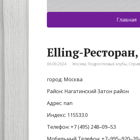
Главная
Elling-Ресторан
06.09.2024
Москва
,
Подростковые клубы
,
Спра
город: Москва
Район: Нагатинский Затон район
Адрес: nan
Индекс: 115533.0
Телефон: +7 (495) 248‒09‒53
Мобильный Телефон: +7‒995‒920‒20