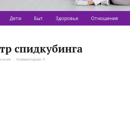
Дети
Быт
Здоровье
Отношения
тр спидкубинга
вочная
Комментарии: 0