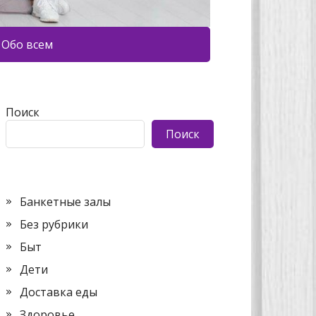
Обо всем
Поиск
Поиск
Банкетные залы
Без рубрики
Быт
Дети
Доставка еды
Здоровье