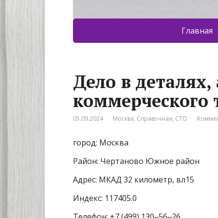
Главная
Дело в деталях,
коммерческого 
05.09.2024
Москва
,
Справочная
,
СТО
Коммен
город: Москва
Район: Чертаново Южное район
Адрес: МКАД 32 километр, вл15
Индекс: 117405.0
Телефон: +7 (499) 130‒56‒26