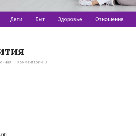
Дети
Быт
Здоровье
Отношения
вития
вочная
Комментарии: 0
‒00