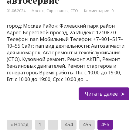
автосервис
01.06.2024
Москва
,
Справочная
,
СТО
Комментарии: 0
город: Москва Район: Филёвский парк район
Адрес: Береговой проезд, 2а Индекс: 121087.0
Телефон: nan Мобильный Телефон: +7‒901‒517‒
10‒55 Сайт: nan вид деятельности: Автозапчасти
для иномарок, Авторемонт и техобслуживание
(СТО), Кузовной ремонт, Ремонт АКПП, Ремонт
бензиновых двигателей, Ремонт стартеров и
генераторов Время работы: Пн: с 10:00 до 19:00,
Вт: с 10:00 до 19:00, Ср: с 10:00 до …
Читать далее
Пагинация
« Назад
1
…
454
455
456
записей