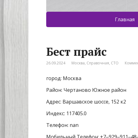
Главная
Бест прайс
26.09.2024
Москва
,
Справочная
,
СТО
Коммен
город: Москва
Район: Чертаново Южное район
Адрес: Варшавское шоссе, 152 к2
Индекс: 117405.0
Телефон: nan
Мобильный Телефон: +7‒929‒911‒48