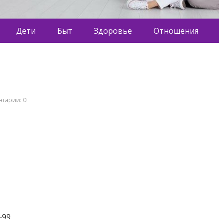
Дети
Быт
Здоровье
Отношения
тарии: 0
‒99