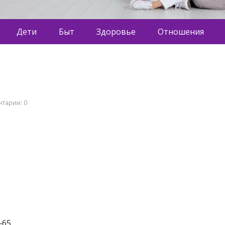
Дети
Быт
Здоровье
Отношения
тарии: 0
‒65