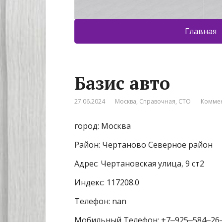
Главная
Базис авто
27.06.2024
Москва
,
Справочная
,
СТО
Коммен
город: Москва
Район: Чертаново Северное район
Адрес: Чертановская улица, 9 ст2
Индекс: 117208.0
Телефон: nan
Мобильный Телефон: +7‒925‒584‒26