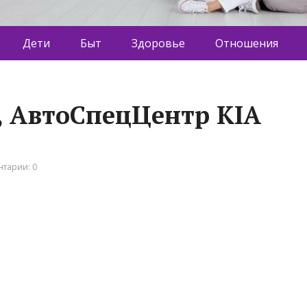
Дети
Быт
Здоровье
Отношения
 АвтоСпецЦентр KIA
тарии: 0