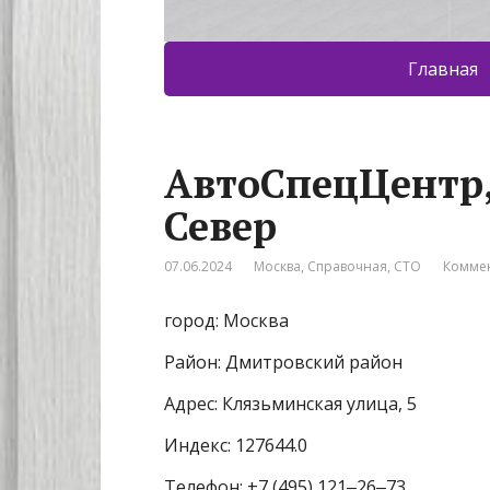
Главная
АвтоСпецЦентр,
Север
07.06.2024
Москва
,
Справочная
,
СТО
Коммен
город: Москва
Район: Дмитровский район
Адрес: Клязьминская улица, 5
Индекс: 127644.0
Телефон: +7 (495) 121‒26‒73