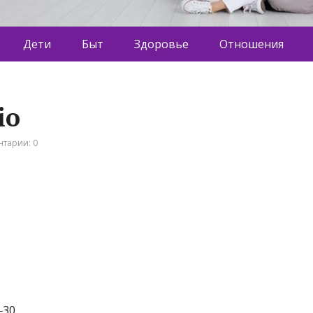
Дети
Быт
Здоровье
Отношения
io
тарии: 0
‒30