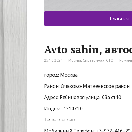
Главная
Avto sahin, авто
25.10.2024
Москва
,
Справочная
,
СТО
Коммен
город: Москва
Район: Очаково-Матвеевское район
Адрес: Рябиновая улица, 63а ст10
Индекс: 121471.0
Телефон: nan
Мобильный Телефон: +7‒977‒416‒29