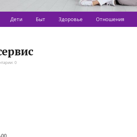
Дети
Быт
Здоровье
Отношения
сервис
тарии: 0
‒00