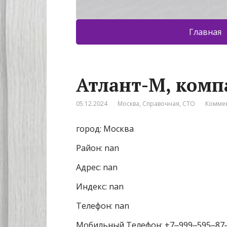
Главная
Атлант-М, комп
05.12.2024
Москва
,
Справочная
,
СТО
Коммен
город: Москва
Район: nan
Адрес: nan
Индекс: nan
Телефон: nan
Мобильный Телефон: +7‒999‒595‒87