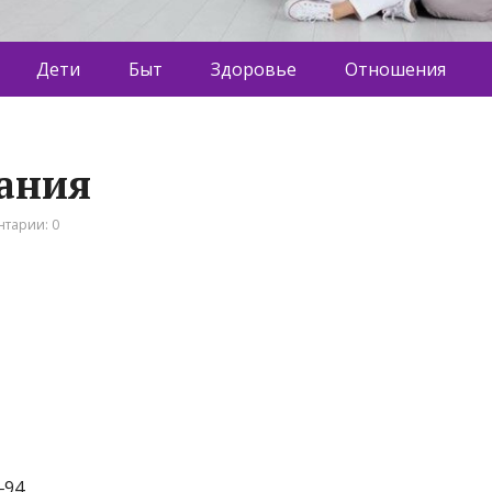
Дети
Быт
Здоровье
Отношения
ания
тарии: 0
‒94