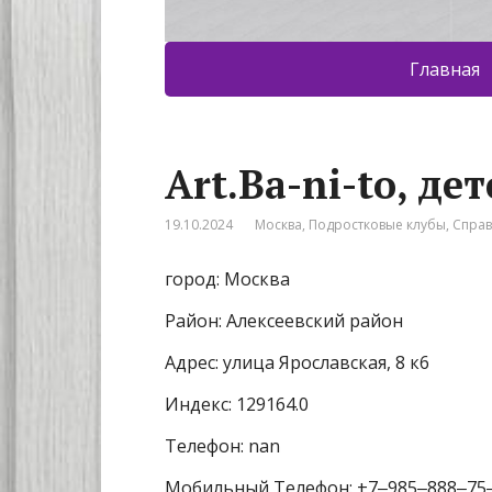
Главная
Art.Ba-ni-to, д
19.10.2024
Москва
,
Подростковые клубы
,
Спра
город: Москва
Район: Алексеевский район
Адрес: улица Ярославская, 8 к6
Индекс: 129164.0
Телефон: nan
Мобильный Телефон: +7‒985‒888‒75