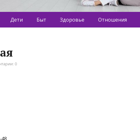
Дети
Быт
Здоровье
Отношения
кая
тарии: 0
‒48