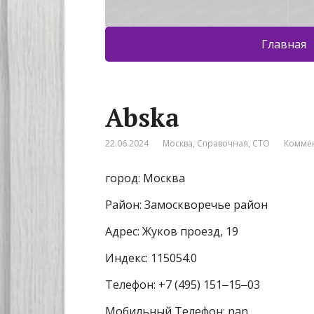
Главная
Abska
22.06.2024
Москва
,
Справочная
,
СТО
Коммен
город: Москва
Район: Замоскворечье район
Адрес: Жуков проезд, 19
Индекс: 115054.0
Телефон: +7 (495) 151‒15‒03
Мобильный Телефон: nan