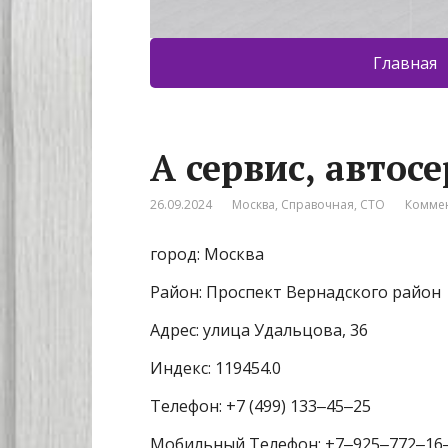
Главная
А сервис, автос
26.09.2024
Москва
,
Справочная
,
СТО
Коммен
город: Москва
Район: Проспект Вернадского район
Адрес: улица Удальцова, 36
Индекс: 119454.0
Телефон: +7 (499) 133‒45‒25
Мобильный Телефон: +7‒925‒772‒16