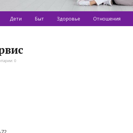
Дети
Быт
Здоровье
Отношения
ервис
тарии: 0
‒72