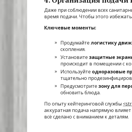
4. Организация подачи 
Даже при соблюдении всех санитарны
время подачи. Чтобы этого избежать
Ключевые моменты:
Продумайте
логистику движ
скопления.
Установите
защитные экран
происходит в помещении с к
Используйте
одноразовые пр
тщательно продезинфициров
Предусмотрите
зону для пер
обновить блюда.
По опыту кейтеринговой службы
<st
аккуратная подача напрямую влияет 
всё сделано с вниманием к деталям.