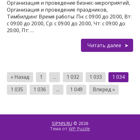
Организация и проведение бизнес-мероприятий,
Организация и проведение праздников,
Тимбилдинг Время работы: Пн: с 09:00 до 20:00, Вт:
с 09:00 до 20:00, Ср: с 09:00 до 20:00, Чт: с 09:00 до
20:00, Пт: …
Читать далее
Пагинация
« Назад
1
…
1 032
1 033
1 034
записей
1 035
1 036
…
1 049
Вперед »
SIPNN.RU
© 2026
Тема от
WP Puzzle