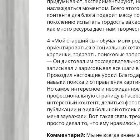
придумывают, экспериментируют, не
наслаждаться моментом. Всего этого
контента для блога подарит массу 
поколению испытать гордость за св
как много ресурса дает нам творчест
4. «Мой старший сын обучал моих ро
ориентироваться в социальных сетях
картинки, задавать поисковые запрос
— Он диктовал им последовательност
записывал и зарисовывал все шаги в
Проводил настоящие уроки! Благода
навыки поиска и отправления картин
Но самое интересное и неожиданное 
профессиональную страницу в Faceb
интересный контент, делиться фотогр
публикации и видя большой отклик 
меня зауважали. Вот такая связь тре
просто делал то, что ему нравилось,
Комментарий:
Мы не всегда знаем з