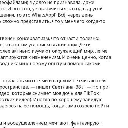
деофайлами) я долго не признавала, даже
ь. И вот сын, уезжая учиться на год в другой
щения, то это WhatsApp!“ Всё, через день
ь сложно представить, что у меня его когда-то
венен консерватизм, что отчасти полезно:
ются важным условием выживания. Дети
 более активно изучают окружающий мир, легче
птируются к изменениям. И очень ценно, когда
оводниками к новому опыту и помощниками
 социальными сетями и в целом не считаю себя
остранстве, — пишет Светлана, 38 л. — Но при
део, которые снимает моя дочь для TikTok
оротких видео). Иногда по-хорошему завидую
адеюсь на ее помощь, когда сама созрею пойти
м и воодушевлением мечтают, фантазируют,