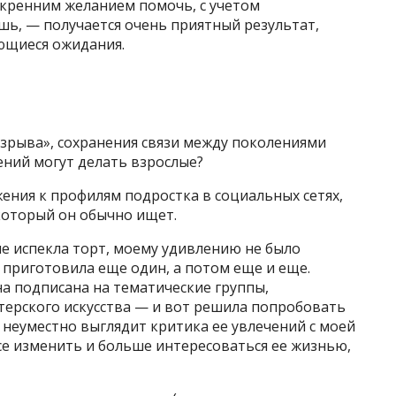
искренним желанием помочь, с учетом
шь, — получается очень приятный результат,
ющиеся ожидания.
азрыва», сохранения связи между поколениями
ний могут делать взрослые?
жения к профилям подростка в социальных сетях,
который он обычно ищет.
ные испекла торт, моему удивлению не было
 приготовила еще один, а потом еще и еще.
на подписана на тематические группы,
терского искусства — и вот решила попробовать
о неуместно выглядит критика ее увлечений с моей
се изменить и больше интересоваться ее жизнью,