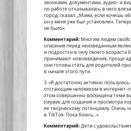
звонками, документами, аудио- и ви
по работе отказывалась в него влезат
город, сказал: „Мама, если хочешь об
он у меня уже был установлен. Тепер
не было».
Комментарий:
Многим людям свойст
опасения перед неизведанным явля
и подростки в силу своего возраста
принимают нововведения, проще ада
они готовы стать для родителей пр
в начале этого пути.
3. «Я достаточно активно пользуюсь
отстающим человеком в интернет-пр
этом совершенно восхищена теми ви
(сервис для создания и просмотра к
ее творческому потенциалу. Очень н
в TikTok. Пока боюсь…»
Комментарий:
Дети с удовольствие