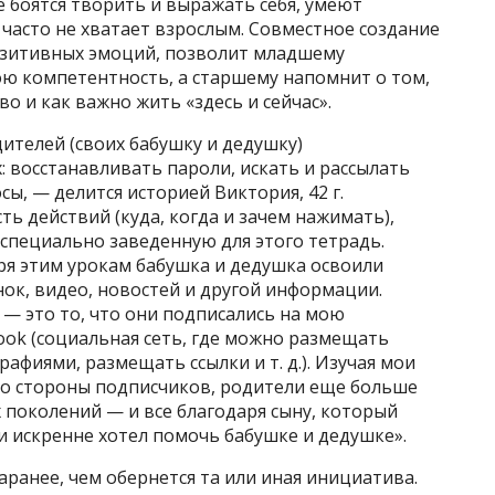
 боятся творить и выражать себя, умеют
 часто не хватает взрослым. Совместное создание
позитивных эмоций, позволит младшему
ою компетентность, а старшему напомнит о том,
во и как важно жить «здесь и сейчас».
дителей (своих бабушку и дедушку)
: восстанавливать пароли, искать и рассылать
ы, — делится историей Виктория, 42 г.
ь действий (куда, когда и зачем нажимать),
 специально заведенную для этого тетрадь.
ря этим урокам бабушка и дедушка освоили
ок, видео, новостей и другой информации.
— это то, что они подписались на мою
ook (социальная сеть, где можно размещать
афиями, размещать ссылки и т. д.). Изучая мои
со стороны подписчиков, родители еще больше
х поколений — и все благодаря сыну, который
 и искренне хотел помочь бабушке и дедушке».
аранее, чем обернется та или иная инициатива.