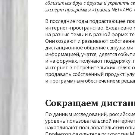
сблизиться друг с другом и укрепить с
эксперт программы «Травли NET» АНО 
В последние годы подрастающее пок
интернет-пространство. Ежедневно
на разные темы и в разной форме: те
Они создают и развивают собственн
дистанционное общение с друзьями 
информацией, учатся, делятся событ
и на форумах, получают поддержку, 
интернет в потребительских целях: 
продавать собственный продукт; у
и программным обеспечением; решаю
Сокращаем диста
По данным исследований, российски
уровень пользовательской интернет
накапливают пользовательский опыт
Профессор факультета психологии МГ