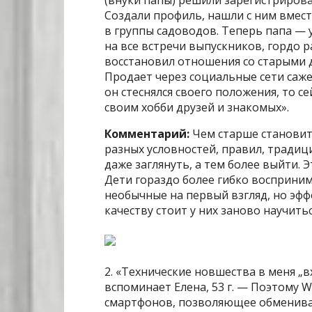
(внуки папы) решили зарегистрирова
Создали профиль, нашли с ним вмест
в группы садоводов. Теперь папа — 
на все встречи выпускников, гордо р
восстановил отношения со старыми д
Продает через социальные сети саже
он стеснялся своего положения, то с
своим хобби друзей и знакомых».
Комментарий:
Чем старше становитс
разных условностей, правил, традиц
даже заглянуть, а тем более выйти. Э
Дети гораздо более гибко восприни
необычные на первый взгляд, но эф
качеству стоит у них заново научитьс
2. «Технические новшества в меня „в
вспоминает Елена, 53 г. — Поэтому 
смартфонов, позволяющее обменива