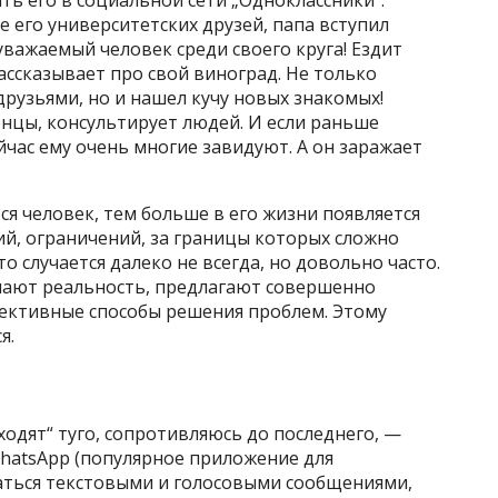
ть его в социальной сети „Одноклассники“.
е его университетских друзей, папа вступил
уважаемый человек среди своего круга! Ездит
ассказывает про свой виноград. Не только
рузьями, но и нашел кучу новых знакомых!
нцы, консультирует людей. И если раньше
ейчас ему очень многие завидуют. А он заражает
я человек, тем больше в его жизни появляется
ий, ограничений, за границы которых сложно
то случается далеко не всегда, но довольно часто.
мают реальность, предлагают совершенно
фективные способы решения проблем. Этому
я.
ходят“ туго, сопротивляюсь до последнего, —
WhatsApp (популярное приложение для
ться текстовыми и голосовыми сообщениями,