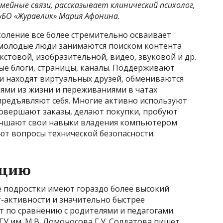
емейные связи, рассказывает клинический психолог,
«БО «Журавлик» Мария Афонина.
оление все более стремительно осваивает
 молодые люди занимаются поиском контента
кстовой, изобразительной, видео, звуковой и др.
ые блоги, страницы, каналы. Поддерживают
и находят виртуальных друзей, обмениваются
иями из жизни и переживаниями в чатах
предъявляют себя. Многие активно используют
совершают заказы, делают покупки, пробуют
лучшают свои навыки владения компьютером
т вопросы технической безопасности.
нцию
е подростки имеют гораздо более высокий
-активности и значительно быстрее
 по сравнению с родителями и педагогами.
У им. М.В. Ломоносова Г.У. Солдатова пишет